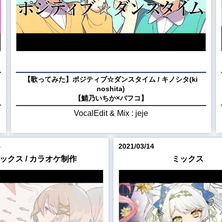
【歌ってみた】ポジティブ☆ダンスタイム / キノシタ(ki
noshita)
【鯖乃いちか×バフコ】
VocalEdit & Mix : jeje
4
2021/03/14
ックス / カラオケ制作
ミックス