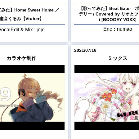
【歌ってみた】Beat Eater -
た】Home Sweet Home ／
デリー / Covered by リオとツグ
癒音くるみ【Vtuber】
i [BOOGEY VOXX]
Enc：numao
VocalEdit & Mix : jeje
6
2021/07/16
カラオケ制作
ミックス