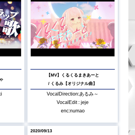
【MV】くるくるまきあーと
ゃ
/ くるみ【オリジナル曲】
​
VocalDirection:あるみ～
VocalEdit : jeje
enc:numao
2020/09/13