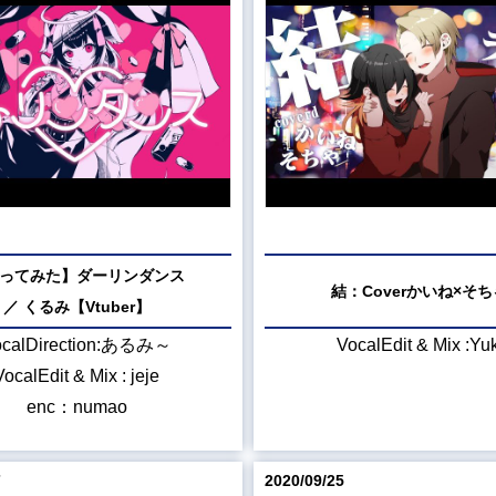
ってみた】ダーリンダンス
結：Coverかいね×そち
／ くるみ【Vtuber】
ocalDirection:あるみ～
VocalEdit & Mix :Yuki
VocalEdit & Mix : jeje
enc：numao
7
2020/09/25