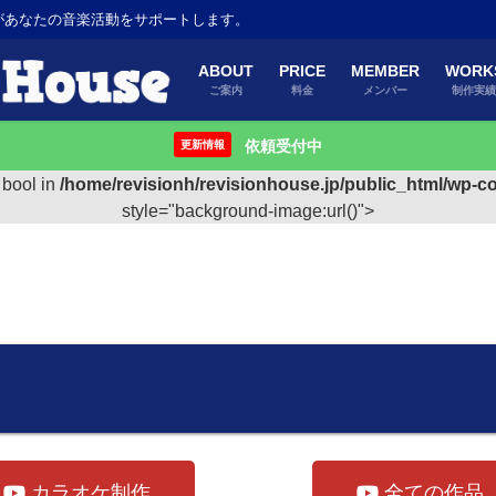
があなたの音楽活動をサポートします。
ABOUT
PRICE
MEMBER
WORK
ご案内
料金
メンバー
制作実
依頼受付中
更新情報
e bool in
/home/revisionh/revisionhouse.jp/public_html/wp-co
style="background-image:url()">
カラオケ制作
全ての作品