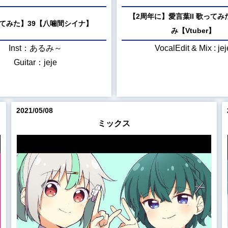
【2周年に】愛言葉II 歌ってみた
てみた】39【八噛間シイナ】
み【Vtuber】
Inst：あるみ～
VocalEdit & Mix : jej
Guitar：jeje
2021/05/08
ミックス