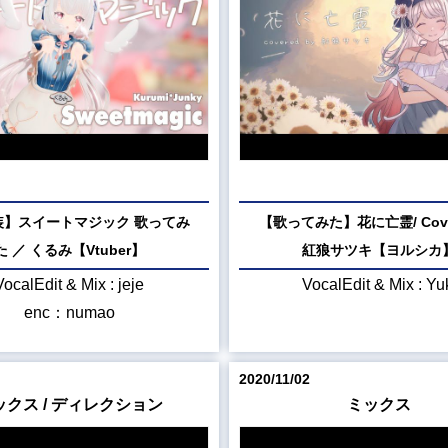
装】スイートマジック 歌ってみ
【歌ってみた】花に亡霊/ Cover
た ／ くるみ【Vtuber】
紅狼サツキ【ヨルシカ
VocalEdit & Mix : jeje
VocalEdit & Mix : Yu
enc：numao
2020/11/02
ックス / ディレクション
ミックス