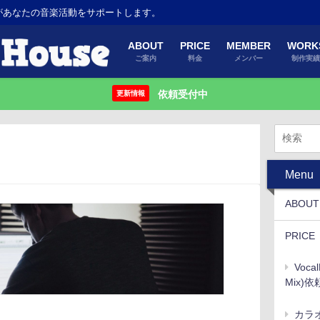
があなたの音楽活動をサポートします。
ABOUT
PRICE
MEMBER
WORK
ご案内
料金
メンバー
制作実
依頼受付中
更新情報
Menu
ABOUT
PRICE
Voc
Mix)依
カラ