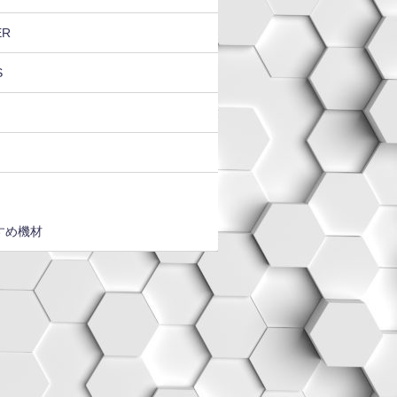
ER
S
すめ機材