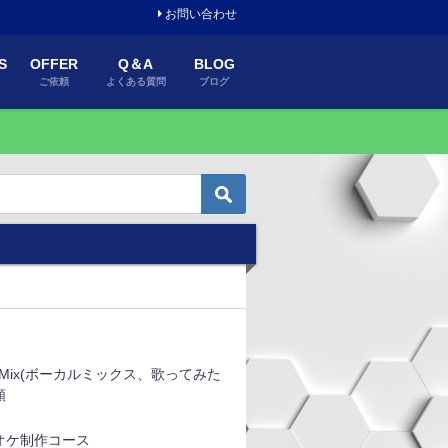
お問い合わせ
S
OFFER
Q＆A
BLOG
績
ご依頼
よくある質問
ブログ
alMix(ボーカルミックス、歌ってみた
頼
オケ制作コース